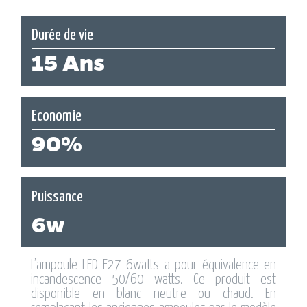
Durée de vie
15 Ans
Economie
90%
Puissance
6w
L’ampoule LED E27 6watts a pour équivalence en
incandescence 50/60 watts. Ce produit est
disponible en blanc neutre ou chaud. En